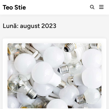
Sari
Teo Stie
Men
la
Deschide
prin
căutarea
conținut
Lună:
august 2023