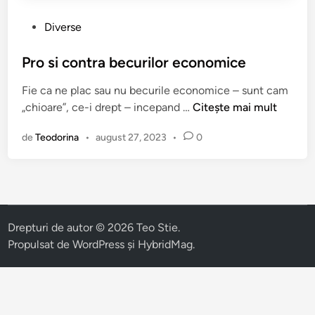
P
Diverse
u
b
Pro si contra becurilor economice
l
Fie ca ne plac sau nu becurile economice – sunt cam
i
P
„chioare”, ce-i drept – incepand …
Citește mai mult
c
r
a
de
Teodorina
•
august 27, 2023
•
0
o
t
s
î
i
n
c
o
n
Drepturi de autor © 2026
Teo Stie
.
t
Propulsat de
WordPress
și
HybridMag
.
r
a
b
e