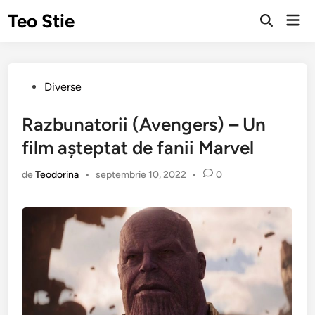
Sari
Teo Stie
Men
la
Deschide
prin
căutarea
conținut
Publicat
Diverse
în
Razbunatorii (Avengers) – Un
film așteptat de fanii Marvel
de
Teodorina
•
septembrie 10, 2022
•
0