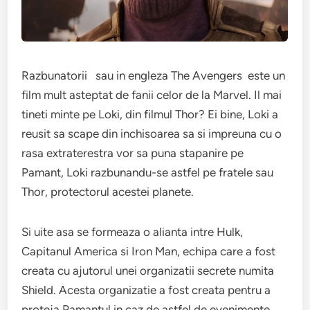
Razbunatorii sau in engleza The Avengers este un
film mult asteptat de fanii celor de la Marvel. Il mai
tineti minte pe Loki, din filmul Thor? Ei bine, Loki a
reusit sa scape din inchisoarea sa si impreuna cu o
rasa extraterestra vor sa puna stapanire pe
Pamant, Loki razbunandu-se astfel pe fratele sau
Thor, protectorul acestei planete.
Si uite asa se formeaza o alianta intre Hulk,
Capitanul America si Iron Man, echipa care a fost
creata cu ajutorul unei organizatii secrete numita
Shield. Acesta organizatie a fost creata pentru a
proteja Pamantul in caz de astfel de evenimente.