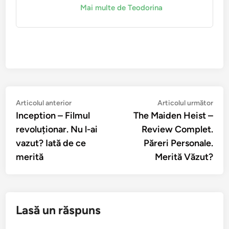
Mai multe de Teodorina
Navigare
Articolul
Arti
Articolul anterior
Articolul următor
anterior:
urmă
Inception – Filmul
The Maiden Heist –
în
revoluționar. Nu l-ai
Review Complet.
articole
vazut? Iată de ce
Păreri Personale.
merită
Merită Văzut?
Lasă un răspuns