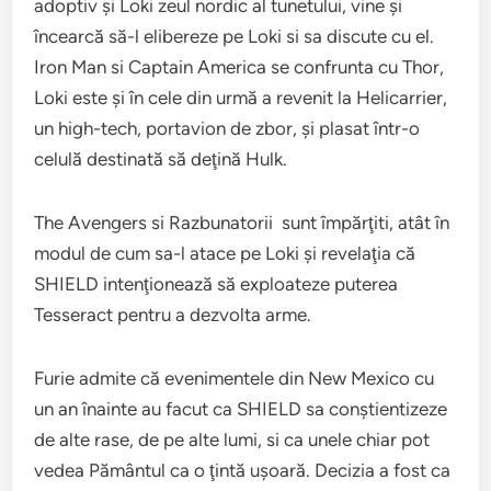
adoptiv şi Loki zeul nordic al tunetului, vine şi
încearcă să-l elibereze pe Loki si sa discute cu el.
Iron Man si Captain America se confrunta cu Thor,
Loki este şi în cele din urmă a revenit la Helicarrier,
un high-tech, portavion de zbor, şi plasat într-o
celulă destinată să deţină Hulk.
The Avengers si Razbunatorii sunt împărţiti, atât în
modul de cum sa-l atace pe Loki şi revelaţia că
SHIELD intenţionează să exploateze puterea
Tesseract pentru a dezvolta arme.
Furie admite că evenimentele din New Mexico cu
un an înainte au facut ca SHIELD sa conştientizeze
de alte rase, de pe alte lumi, si ca unele chiar pot
vedea Pământul ca o ţintă uşoară. Decizia a fost ca