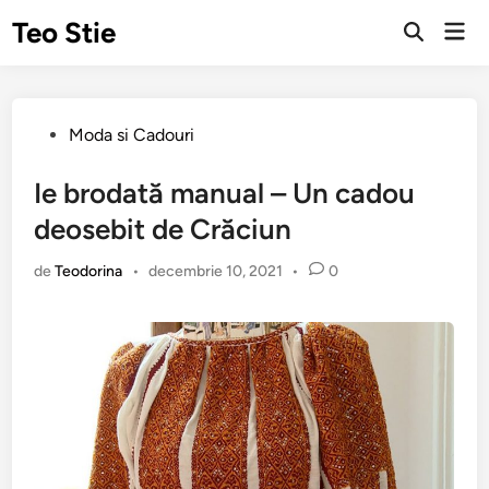
Sari
Teo Stie
Men
la
Deschide
prin
căutarea
conținut
Publicat
Moda si Cadouri
în
Ie brodată manual – Un cadou
deosebit de Crăciun
de
Teodorina
•
decembrie 10, 2021
•
0