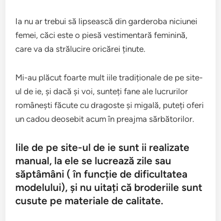
Ia nu ar trebui să lipsească din garderoba niciunei
femei, căci este o piesă vestimentară feminină,
care va da strălucire oricărei ținute.
Mi-au plăcut foarte mult iile tradiționale de pe site-
ul de ie, și dacă și voi, sunteți fane ale lucrurilor
românești făcute cu dragoste și migală, puteți oferi
un cadou deosebit acum în preajma sărbătorilor.
Iile de pe site-ul de ie sunt ii realizate
manual, la ele se lucrează zile sau
săptâmâni ( în funcție de dificultatea
modelului), și nu uitați că broderiile sunt
cusute pe materiale de calitate.