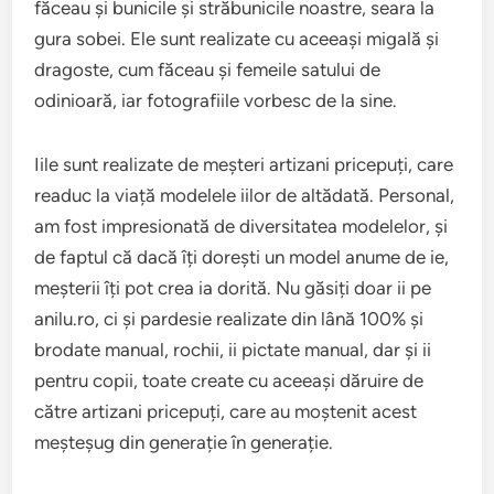
făceau și bunicile și străbunicile noastre, seara la
gura sobei. Ele sunt realizate cu aceeași migală și
dragoste, cum făceau și femeile satului de
odinioară, iar fotografiile vorbesc de la sine.
Iile sunt realizate de meșteri artizani pricepuți, care
readuc la viață modelele iilor de altădată. Personal,
am fost impresionată de diversitatea modelelor, și
de faptul că dacă îți dorești un model anume de ie,
meșterii îți pot crea ia dorită. Nu găsiți doar ii pe
anilu.ro, ci și pardesie realizate din lână 100% și
brodate manual, rochii, ii pictate manual, dar și ii
pentru copii, toate create cu aceeași dăruire de
către artizani pricepuți, care au moștenit acest
meșteșug din generație în generație.