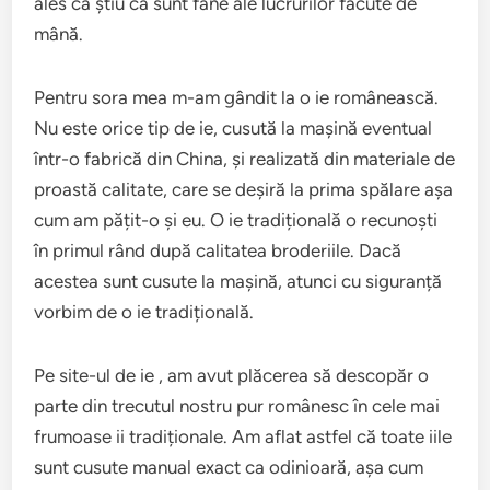
ales că știu că sunt fane ale lucrurilor făcute de
mână.
Pentru sora mea m-am gândit la o ie românească.
Nu este orice tip de ie, cusută la mașină eventual
într-o fabrică din China, și realizată din materiale de
proastă calitate, care se deșiră la prima spălare așa
cum am pățit-o și eu. O ie tradițională o recunoști
în primul rând după calitatea broderiile. Dacă
acestea sunt cusute la mașină, atunci cu siguranță
vorbim de o ie tradițională.
Pe site-ul de ie , am avut plăcerea să descopăr o
parte din trecutul nostru pur românesc în cele mai
frumoase ii tradiționale. Am aflat astfel că toate iile
sunt cusute manual exact ca odinioară, așa cum