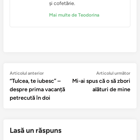
și cofetărie.
Mai multe de Teodorina
Navigare
Articolul
Arti
Articolul anterior
Articolul următor
anterior:
urmă
“Tulcea, te iubesc” –
Mi-ai spus că o să zbori
în
despre prima vacanță
alături de mine
articole
petrecută în doi
Lasă un răspuns